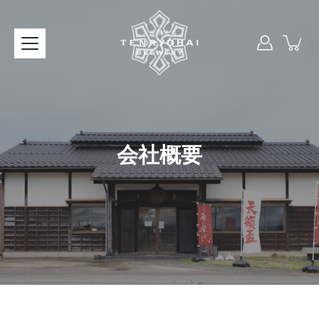
本
文
へ
ス
キ
ッ
プ
会社概要