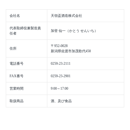
会社名
天領盃酒造株式会社
代表取締役兼製造責
加登 仙一（かとう せんいち）
任者
〒952-0028
住所
新潟県佐渡市加茂歌代458
電話番号
0259-23-2111
FAX番号
0259-23-2901
営業時間
9:00～17:00
取扱商品
酒、及び食品