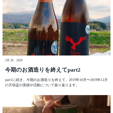
様、そして全然美味しくなかった頃から雅楽代を飲んでくれた消
費者の皆様のおかげで今がある。皆さんの助けがなかったら、と
っくに天領盃酒造は潰れていただろう。だから、僕が受けた恩恵
のバトンは僕が次の世代にしっかりと受け渡す。言いたいことは
まだまだあるが、これ以上書くと前書きで全て書き切ってしまい
そうなのでこれくらいに。 波瀾万丈の6年間(2024年12月現在)、
いいことも悪いことも全ての出来事を包み隠さず書き残していこ
うと思う。そしてあわよくば、いつかTVドラマとかになっちゃ
ったりして…なんて妄想してうきうきしている自分もいたりす
る…すぐに調子に乗る性格は大人になっても変わらないようだ。
楽しく読んでいただけるようにストーリー調で書いていくつも
5月 20、2020
り。過去になにがあって、なぜ天領盃酒造を引き継いだのか、ぜ
ひゆっくりと読んでいってほしい。 2024年12月11日天領盃酒
今期のお酒造りを終えてpart2
造 代表取締役 加登仙一 酒蔵再建日記1へ続く… 蔵元日記トッ
プへ戻る ＊このブログはnote「酒蔵再建日記」を転載しておりま
part1に続き、今期のお酒造りを終えて、2019年10月〜2019年12月
す。
の天領盃の実績や活動について振り返ります。