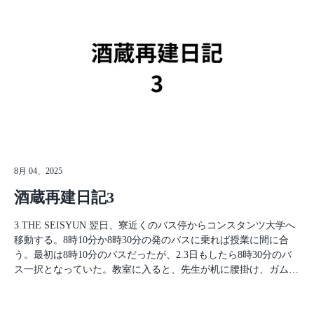
ザンクト・ガレンはコンスタンツからDBで1時間ほどの街で、ザ
されてしまったかもしれない…戸惑ったものの、意を決して中へ
ンクト・ガレン修道院は世界遺産にもなっている。修道院の中に
入ることにした。 続く…
はハリーポッターに出てきそうな図書館もあり、ザンクト・ガレ
ンのほうが栄えているが、コンスタンツの方がヨーロッパらしい
街並みで僕は好きだ。 ザンクト・ガレン駅に着き、住所と地図
を頼りに自分の学生寮へ向かう。 Paradies Strasse(パラダイス通
り)という幸先の良さそうな住所。ルームメイトはインド人とカ
ナダ人で、二人とも明るくいいやつらだ。荷物を置いてひと休み
した後、駅に戻り街の中心地を探索してみることにした。まず驚
いたのが物価の高さだ。ビックマックセットが約2,000円。そん
な高級なハンバーガー、大学生の僕には手がでない。日本では
600円くらいで食べることができるのを知っている。アルバイト
8月 04、2025
募集の求人には、なんと時給2,500円！！こっそりバイトしてみ
酒蔵再建日記3
ようかと、何度考えたことか。 スーパーの物価も日本では考え
られないほど高い。 しかし、migrosだけは貧乏大学生の味方だっ
3.THE SEISYUN 翌日、寮近くのバス停からコンスタンツ大学へ
た。migrosとは日本でいうイオンのトップバリューのようなもの
移動する。8時10分か8時30分の発のバスに乗れば授業に間に合
で、むしろ日本より安いものもあり、エナジードリンクやポテチ
う。最初は8時10分のバスだったが、2.3日もしたら8時30分のバ
などはその類で、しかもめちゃくちゃうまい。ちなみに、ドイツ
ス一択となっていた。教室に入ると、先生が机に腰掛け、ガムを
でもスイスでも日本のご飯(に近いもの)を食べることができる。
噛んでいる。めっちゃ海外だ！！ここで同じクラスになったトル
正確にはジャポニカ米品種のお米があるというだけだが、海外で
コ人、アメリカ人、カナダ人、イスラエル人のクラスメイトとは
食べるジャポニカ米は感動を覚える。そのジャポニカ米は
今もSNSで繋がっているし、生まれて初めての外国人の友達だ。