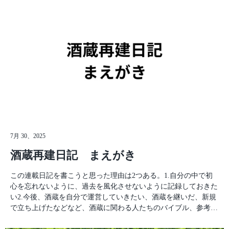
まる。…朝起きられないのは小学生の頃から今もずっと変わって
いたので、悪気もなく無断で施設を利用してしまっていたのは良
いない。成田空港まで車で20分もあれば到着する実家に泊まって
い思い出。 翌日からサマースクールが始まる。疲れていたのか
いてよかった。初めて僕のことを知る人のためにまずは自己紹介
時差ボケもなく、ぐっすり眠りに落ちた。 続く… 蔵元日記トッ
を。僕の名前は加登仙一。これで「かと」ではなく一応「かと
プへ戻る
う」と読む。今は佐渡にある天領盃酒造の代表取締役兼製造責任
者として日々お酒造りに向き合っている。このnoteは酒蔵家系の
生まれでもない僕が日本酒の酒蔵をM&Aし、どん底から少しず
つ這い上がってきた過去を赤裸々に綴っていこうと思う。僕は岩
手県大槌町で生まれ、千葉県成田市で外国人が周りにいるのが当
たり前の環境の中で育ち、いつか自分も海外で生活してみたいと
思い続けて法政大学国際文化学部へ進学した。そしてついに！憧
れ続けた海外生活が始まろうとしている。ドイツ/スイスを留学
先に選んだのは…なんとなくだ。大学進学の際に選択言語で鉛筆
7月 30、2025
に番号を書いて転がしたらドイツ語になった。そして、大学の派
酒蔵再建日記 まえがき
遣留学先の中から英語圏かドイツ語圏の留学先を見た時にスイス
があって、今後人生でスイスに長期滞在することはないだろう。
この連載日記を書こうと思った理由は2つある。1.自分の中で初
という理由でドイツ語圏の留学を決めた。鉛筆にドイツ語選択を
心を忘れないように、過去を風化させないように記録しておきた
決めてもらい、なんとなく面白そうだからスイスにしたのだ。
い2.今後、酒蔵を自分で運営していきたい、酒蔵を継いだ、新規
僕にとっては留学先なんかぶっちゃけどこでもよかった。言語を
で立ち上げたなどなど、酒蔵に関わる人たちのバイブル、参考事
喋れるようになりたいのではなく、異なる人種のいる海外で生活
例集にしたい という2点だ。1.は文面通りで過去の振り返り、記
してみたかったからだ。成田空港に着くと、同じ留学先に行く同