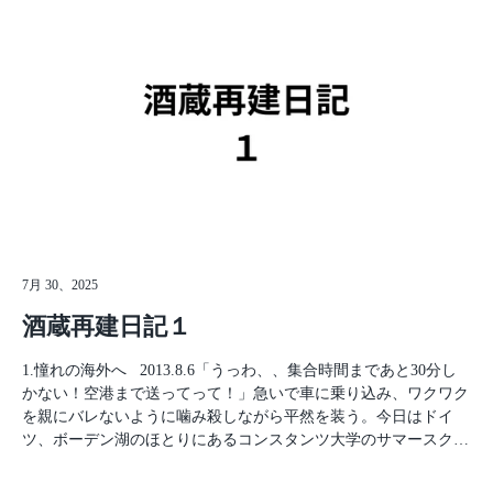
間、最初の滞在地であるドイツとスイスの国境の街コンスタンツ
ら飛び込み！まさに青春。理想通りの夏休みだ！そんな毎日はあ
に向かう。コンスタンツは日本で言う軽井沢のような避暑地でち
っという間に過ぎていき、留学のメインステージであるスイス、
ょっとしたリゾートだ。DBに乗り込み、流れゆく景色をみんな
ザンクト・ガレンへ向かう時が来た。 このザンクト・ガレンで
で味わう。日本では考えられない大草原に綺麗な山々。ワクワク
の生活が、今後の自分の人生を大きく変えることになるとはこの
が止まらなかった。あっと言う間にコンスタンツに到着すると、
時は考えもしなかった。 続く… 蔵元日記トップへ戻る
ヨーロッパの開放的な雰囲気が着いた時から感じられた。半裸で
歩くおじさんやほぼ水着に近いお姉さん、そして遠くから街のお
祭りのような音も聞こえる。そんな僕たちを駅で待ってくれてい
たのはコンスタンツ大学の学生寮の管理人さんだ。管理人さんと
言っても僕はこの日以降、管理人さんを学生寮で見たことは一度
もない。外国ってこんなもんだ。 寮に着き荷物を部屋に置く
と、僕はすぐ街に出かけた。当時趣味であったブレイクダンスが
できる場所を探しに出かけたのだ。街を歩きヨーロッパを感じな
7月 30、2025
がらダンスができそうな場所、ダンサーを探した。街を歩けば外
酒蔵再建日記１
国のにおい。石畳のいかにもヨーロッパ！な街並み。とにかく浮
き足だっていた。 しかし、練り歩いた甲斐もなく、この1ヶ月の
1.憧れの海外へ 2013.8.6「うっわ、、集合時間まであと30分し
サマースクールの間、ダンサーを見つけることはできなかった。
かない！空港まで送ってって！」急いで車に乗り込み、ワクワク
だが、練習できそうな場所は初日に見つけることができ、そこで
を親にバレないように噛み殺しながら平然を装う。今日はドイ
1人で練習していた。最後の方にわかったことなのだが…そこは
ツ、ボーデン湖のほとりにあるコンスタンツ大学のサマースクー
スポーツジムだったようで、会員登録しないと設備を使ってはい
ルへ参加するため、ドイツに出発する日だ。ドイツで1ヶ月語学
けなかったようだ。僕はいつも練習場(勝手に練習場にしてただ
研修、その後スイスのザンクト・ガレン大学での派遣留学がはじ
けでほんとは会員制のジム)に近い裏口から入って裏口から出て