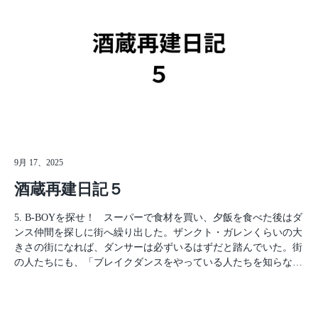
9月 17、2025
酒蔵再建日記５
5. B-BOYを探せ！ スーパーで食材を買い、夕飯を食べた後はダ
ンス仲間を探しに街へ繰り出した。ザンクト・ガレンくらいの大
きさの街になれば、ダンサーは必ずいるはずだと踏んでいた。街
の人たちにも、「ブレイクダンスをやっている人たちを知らない
か？」と聞いて回ったところ、Flonという場所で定期的にダンス
イベントが行われているらしいという情報を入手することができ
た。しかもFlonは寮からかなり近い！最高だ！3日ほどFlonの周