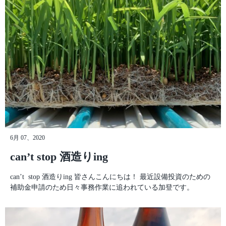
憶を記録に書き換えたかった。2.は日本酒業界に少しでも貢献し
期たちはみんな揃っていた。僕が1番最後に来るのはいつも通り
たいという思いだ。僕の後輩にあたる、「これから業界に参入し
で、みんなも想定内というような顔をしている。むしろ時間通り
てくる/入りたて、家業に戻りたてでどうしていいのかわからな
に来たことに感動している。そしてなにより、みんな眠そうだ。
い」といった方々へ向けて、僕が行なってきたことを伝えるこ
神奈川から通っている友人は朝4時起きだったという…。僕は7時
と、そしてそれが全て正解ではないが、これから起こしていくア
にゆうゆうと起きた。 大学に入ってから1年半、留学に向けて、
クションの参考にしてほしい。今がどん底でも大丈夫。いいお酒
ドイツ語の授業を受けてきた…が。その中でも僕はダントツのビ
を造る気があれば、そしてその決意を曲げずに進んでいれば必ず
リ。単位はいつもギリギリで先生たちにとってはただの問題児だ
好転する時が来る。それは僕ではなく、先輩蔵元たちがすでに証
っただろう。ドイツ語しか話さないドイツ人の先生に日本語で怒
明してくれている。僕はまだその道半ば。先輩蔵元たちの後を必
られた思い出もある。「次休んだら単位を落としますからね」流
死に追いかけている最中だから偉そうなことは言えないが…。た
暢で見事な日本語だった。あ、この人日本語喋れるんだ…。ヨー
だ、僕が今の段階で言えることは、良いお酒を造れば必ず好転す
ロッパの言語習熟度を判定する基準にCEFRというものがある。
るわけではない。良いお酒を造ろうと思って、いろんな行動をし
A1〜C2まで各ランク2段階に分けられており、Aが初心者、Bが
ているうちにいろんな出会いがあって、気がついたら階段を登っ
日常生活に支障がないレベル、Cがネイティブクラスといった具
ている。蔵に閉じこもって、ただいい酒を造っているだけでは好
6月 07、2020
合。 もちろん、僕のサマースクールのクラスはA1。1年半も勉強
転しない。外に出て、悔しい思いをたくさんしながら一歩ずつ前
してたくせにど素人だ。そして、そこにはクラスメイトが3人い
can’t stop 酒造りing
進していかなければならない。誰かが急に救ってくれることなん
た。「なんだ、お前らも隠れ落ちこぼれ組か！ドイツ行ったらが
て、ほぼない。自分の足で行動し続けることが絶対条件だと、僕
んばろーな！」と笑っていた。成田空港から飛行機に乗り込み、
can’t stop 酒造りing 皆さんこんにちは！ 最近設備投資のための
は思う。けれど、これから僕の後ろを走り出し、追いつけ追い越
約13時間のフライト。楽しいキラキラした留学生活のスタート
補助金申請のため日々事務作業に追われている加登です。
せと切磋琢磨できる仲間になる全員に向けて、気持ちを奮い立た
だ！ 続く… 蔵元日記トップへ戻る
せることができる日記にしたいと思う。そして困ったことがあっ
たらいつでも連絡してきてほしい。僕も色んな先輩蔵元や、酒販
店さんに導かれて、応援してお酒を仕入れてくれた飲食店の皆