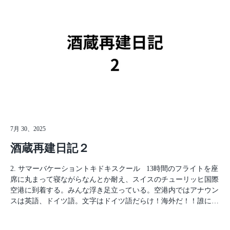
Milchreis（ミルヒライス）という名で売られており、現地では米
特にトルコ人のエフェ、イスラエル人のラミとは気が合った。2
を牛乳で炊き、砂糖やジャム、ヨーグルトなどに入れて食べられ
人とも真面目に授業を受けることなく、「今日終わったらどこ遊
ている…僕は一度も現地の正式な食べ方をすることはなかった
びに行く？」なんてことばかり話していた。サマースクールはこ
が、ミルヒライスをスーパーで見た時にとてつもない安心感を覚
いつらとの集合場所にすぎなかった。 そして、僕が自国の文化
えた。名前や食され方は変わり果ててしまっていたが、お前は日
について初めて外国人と話したのがラミだ。授業中にラミが話し
本人が愛する「お米」だ。 話を戻そう。 中心地を歩き回ってい
かけてくる。「日本はどんな国なんだ？人口は何人だ？飯はうま
ると、偶然大学の同期と鉢合わせた。 そしてなにやら有益情報
いのか？日本語でラミってどう書くんだ？ワンピースは日本だと
を仕入れたらしい。それはスイスの鉄道にはハルプタクスとグラ
どこまで進んでるんだ？」「どんな国…いい国なんじゃない？人
イス7という特別チケットが存在するらしく、それらを買うと基
口は1億2000万人くらい？たしか？飯はうまいと思うよ、寿司と
本電車代が半額、夜7時以降は電車代が無料！！というなんとも
か、ラーメンとか。ワンピースはわからん。俺全然漫画見ないん
信じがたい制度だ。 さっそく駅へその2つを買いに行った。ペラ
だよね」など、日本という国や文化にとても興味を持っていた。
ペラなチープな紙だったが、本当に手にいれることができた。
日本の文化なんて、受験勉強で日本史の中に出てくる苦痛でしか
7月 30、2025
そして後々、このカードの恩恵を最大限に受けることとなる。
ない暗記項目に過ぎなかった僕にとっては、なんでこんな色々聞
続く… 蔵元日記トップへ戻る
酒蔵再建日記２
いてくるんだろう？と思ったが、当時の僕は深く考えることもな
く、異文化の非日常の日々を楽しんでいた。サマースクールの１
2. サマーバケーショントキドキスクール 13時間のフライトを座
ヶ月、最も楽しく各国の友人と仲を深めることができたのは、ア
席に丸まって寝ながらなんとか耐え、スイスのチューリッヒ国際
フタースクールだ。毎日のように学生寮の前の芝生の公園でみん
空港に到着する。みんな浮き足立っている。空港内ではアナウン
なで集まり、飲んでいた。ヨーロッパの夏の夜は長く、日が暮れ
スは英語、ドイツ語。文字はドイツ語だらけ！海外だ！！誰にも
るのがだいたい22時くらい。日が暮れる頃にはみんな酔っ払って
縛られない自由な、人生の夏休みがスタートした。スイスのチュ
いて、暗くなると芝生に寝転んで星を見たり、金曜日にはみんな
ーリッヒ国際空港からDB(日本でいうJR)の快速に乗って約2時
でクラブへと出かけた。休日にはライン川で泳いだり、橋の上か