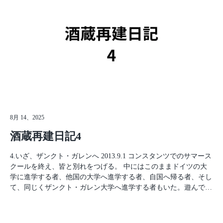
りを歩いたある日、ついに見つけた、しかもBBOY（ブレイクダ
ンサー）たちだ！！「ich tanze breakdance, so moechte ich mit Ihnen
tanzen!」こんな感じで頑張って話していたんだろう。ドイツ語が
わかる人からしたらなんとも可愛らしいドイツ語であろうか。笑
彼らは戸惑い半分、面白半分で僕のことを見ていていたが、受け
入れてくれた。今日から練習もできるし、なにより今後生活する
街にダンス仲間ができたのだ！初めてできた海外のダンス仲間に
嬉しさが爆発していた。しかもとてつもなく上手い。技術を間近
でたくさん見れて盗むことができる！そして、彼らとの出会いが
僕の留学生活を良くも悪くも一変させ、僕の人生を大きく動かし
ていくことになる… 2013.09.26彼らと出会ってからは大学の授業
が終わるとすぐflonへ向かった。大学のやつらとは…正直あまり
8月 14、2025
話した記憶がない。頭の中はダンスのことでいっぱいだった。こ
酒蔵再建日記4
の日、いつものようにflonへ向かおうとすると、チームのリーダ
ーであるミシェルからメッセンジャーに1通のメッセージが入っ
4.いざ、ザンクト・ガレンへ 2013.9.1 コンスタンツでのサマース
ていた。「今日はflonじゃなくて、ここに来てくれ。俺らの本当
クールを終え、皆と別れをつげる。 中にはこのままドイツの大
の練習場所だ。招待するよ。」メッセージとともに住所と施設の
学に進学する者、他国の大学へ進学する者、自国へ帰る者、そし
名称が送られてきていた。ALL IN 1 DANCE SCHOOL別にダンス
て、同じくザンクト・ガレン大学へ進学する者もいた。遊んでば
スクールに通うつもりはないけど…まぁ、行ってみるか。指定さ
かりだったエフェはトルコの大学を卒業し、金融の仕事に就いて
れた場所に着く。怪しいライトが薄暗く光り、ガラスのドアの先
いるとのこと。ラミはイスラエル政府の外交官だ。そして僕は一
には地下へと続く階段が見える。映画でよく見るようなアンダー
企業の社長をしている。人生、なにがあるかわからないものだ。
グラウンド感満載の場所だ。もしかして…やばいところに呼び出