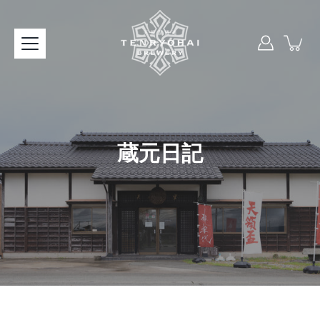
本
文
へ
ス
キ
ッ
プ
蔵元日記