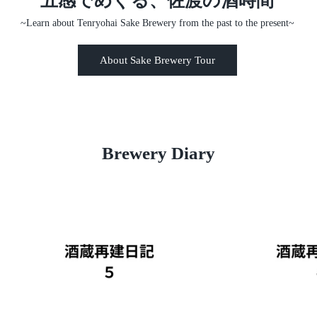
五感でめぐる、佐渡の酒時間
~Learn about Tenryohai Sake Brewery from the past to the present~
About Sake Brewery Tour
Brewery Diary