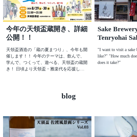
今年の天領盃蔵開き、詳細
Sake Brewery
公開！！
Tenryohai Sa
天領盃酒造の「蔵の夏まつり」、今年も開
"I want to visit a sake
催します！！ 今年のテーマは、飲んで、
like?" "How much does
学んで、つくって、遊べる、天領盃の蔵開
does it take?"
き！ 日頃より天領盃・雅楽代を応援して
くださっている皆さまへの感謝の気持ちを
込めて、2日間限りの特別な企画をご用意
しました。 当日は、・蔵元案内プレミア
blog
ムツアー・蔵開き限定酒の販売・蔵元 × 雅
楽代限定酒ボトルデザイナー対談・唎酒大
会・角打ちブース・オリジナル日本酒ラベ
ルワークショップ・縁日コーナー・佐渡の
飲食店による飲食ブース など、盛りだく
さんの内容でお届けします！ 日本酒が好
きな方はもちろん、ご家族連れの方、佐渡