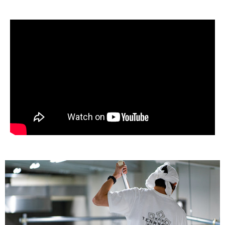
らい舟が印象的な景勝地です。穏やかな入
年も細心の注意を払
江に浮かぶ小島と、佐渡らしい風景が広が
め、なんとか納得の
る人気の観光スポット。その美しい景色を
とができました。 
ラベルに描き、味わいだけでなく、目でも
せる爽やかで軽やか
楽しめる一本に仕上げました。 香りは爽
と、アルコール度数
やかで軽やかな吟醸香。口当たりはすっき
ずしさと、やさしく
りと優しく、暑い季節にも心地よく楽しめ
ります。穏やかな酸
る一本です。 天領盃酒造のお酒は、佐渡
っと消えていく後味
で最も高い山・金北山の伏流水と、朱鷺が
を感じられる仕上が
生息する島ならではの特別栽培米基準で育
領盃酒造が目指す、
てられた佐渡産米を使用しています。 佐
酒。ぜひ、この夏に
渡の自然の恵みを詰め込んだ一本を、矢
R7BY南風につい
島・経島の風景とともに、ぜひ、佐渡を旅
い方はこちらの「製
するような気持ちでお楽しみください！
ださい！！▶️〈製造
天領盃〜YAJIMA AND KYOJIMA〜 天領盃
ＢＹ 雅楽代〜南風〜 雅楽代シリ
佐渡風景画シリーズ 第三弾！ 今回のテー
買える店 雅楽代シ
マは、「矢島・経島」。朱色の太鼓橋とた
ブランドのため、販
らい舟が印象的な景勝地です。その矢島・
ます。全国の販売店
経島の風景画をラベルにあしらい、味わい
さい。 買えるお店をみる 雅楽
とともに目でも楽しんでいただけます。 ▶
のラインナップ 雅
商品を見る
こちらから、ご確認