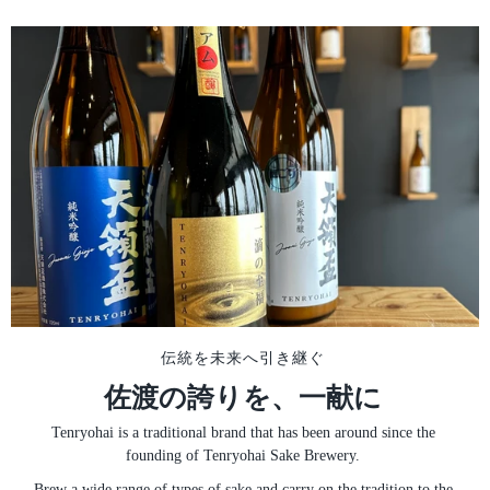
伝統を未来へ引き継ぐ
佐渡の誇りを、一献に
Tenryohai is a traditional brand that has been around since the
founding of Tenryohai Sake Brewery.
Brew a wide range of types of sake and carry on the tradition to the