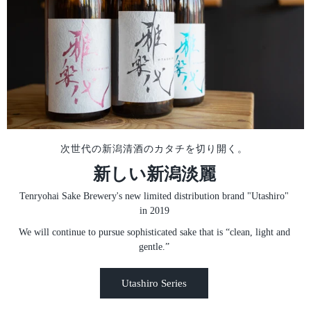
次世代の新潟清酒のカタチを切り開く。
新しい新潟淡麗
Tenryohai Sake Brewery's new limited distribution brand "Utashiro"
in 2019
We will continue to pursue sophisticated sake that is “clean, light and
gentle.”
Utashiro Series