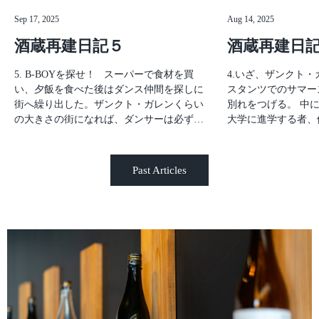
Sep 17, 2025
Aug 14, 2025
酒蔵再建日記５
酒蔵再建日記
5. B-BOYを探せ！ スーパーで食材を買
4.いざ、ザンクト・ガレンへ 201
い、夕飯を食べた後はダンス仲間を探しに
スタンツでのサマー
街へ繰り出した。ザンクト・ガレンくらい
別れをつげる。 中
の大きさの街になれば、ダンサーは必ずい
大学に進学する者、
るはずだと踏んでいた。街の人たちにも、
者、自国へ帰る者、
「ブレイクダンスをやっている人たちを知
ト・ガレン大学へ進
らないか？」と聞いて回ったところ、Flon
でばかりだったエフ
Past Articles
という場所で定期的にダンスイベントが行
業し、金融の仕事に
われているらしいという情報を入手するこ
ラミはイスラエル政
とができた。しかもFlonは寮からかなり近
僕は一企業の社長を
い！最高だ！3日ほどFlonの周りを歩いた
があるかわからないものだ。
ある日、ついに見つけた、しかも
ガレンはコンスタン
BBOY（ブレイクダンサー）たちだ！！
の街で、ザンクト・
「ich tanze breakdance, so moechte ich mit
産にもなっている。
Ihnen tanzen!」こんな感じで頑張って話し
ポッターに出てきそ
ていたんだろう。ドイツ語がわかる人から
ンクト・ガレンのほ
したらなんとも可愛らしいドイツ語であろ
ンスタンツの方がヨ