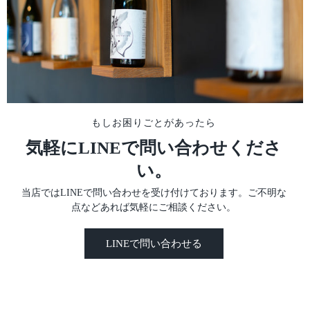
うか。笑彼らは戸惑い半分、面白半分で僕
で僕は好きだ。 ザ
のことを見ていていたが、受け入れてくれ
き、住所と地図を頼
た。今日から練習もできるし、なにより今
かう。 Paradies S
後生活する街にダンス仲間ができたのだ！
いう幸先の良さそう
初めてできた海外のダンス仲間に嬉しさが
はインド人とカナダ
爆発していた。しかもとてつもなく上手
いいやつらだ。荷物
い。技術を間近でたくさん見れて盗むこと
後、駅に戻り街の中
ができる！そして、彼らとの出会いが僕の
とにした。まず驚い
もしお困りごとがあったら
留学生活を良くも悪くも一変させ、僕の人
ビックマックセットが
生を大きく動かしていくことになる…
高級なハンバーガー
気軽にLINEで問い合わせくださ
2013.09.26彼らと出会ってからは大学の授
でない。日本では6
い。
業が終わるとすぐflonへ向かった。大学の
とができるのを知っ
やつらとは…正直あまり話した記憶がな
集の求人には、なんと
当店ではLINEで問い合わせを受け付けております。ご不明な
い。頭の中はダンスのことでいっぱいだっ
っそりバイトしてみ
点などあれば気軽にご相談ください。
た。この日、いつものようにflonへ向かお
ことか。 スーパーの物価も日本では考え
うとすると、チームのリーダーであるミシ
られないほど高い。 し
ェルからメッセンジャーに1通のメッセー
貧乏大学生の味方だっ
LINEで問い合わせる
ジが入っていた。「今日はflonじゃなく
でいうイオンのトッ
て、ここに来てくれ。俺らの本当の練習場
ので、むしろ日本よ
所だ。招待するよ。」メッセージとともに
ナジードリンクやポ
住所と施設の名称が送られてきていた。
しかもめちゃくちゃ