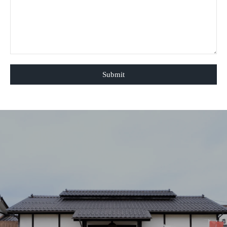
が、本当に手にいれ
して後々、このカー
けることとなる。 続く… 蔵元
へ戻る