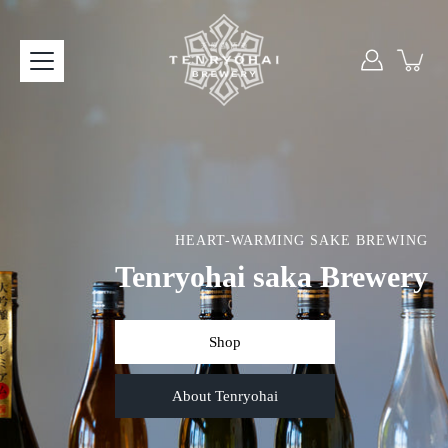
本
文
へ
ス
キ
ッ
プ
HEART-WARMING SAKE BREWING
Tenryohai saka Brewery
Shop
About Tenryohai