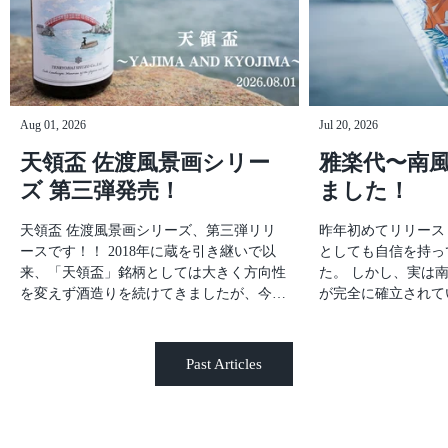
観光中の方、地元の方にも楽しんでいただ
けるイベントです。 ぜひ、夏の思い出に
天領盃酒造へお越しください！！ ーーー
ーー天領盃酒造 蔵の夏まつり日時：2026
年8月29日(土)・30日(日)時間：11:00〜
15:00場所：天領盃酒造 本社敷地内ーーー
Aug 01, 2026
Jul 20, 2026
ーー 詳細は特設サイトで随時更新しま
す。▶️【天領盃酒造 蔵の夏まつり 特設サ
天領盃 佐渡風景画シリー
雅楽代〜南風
イト】
ズ 第三弾発売！
ました！
天領盃 佐渡風景画シリーズ、第三弾リリ
昨年初めてリリース
ースです！！ 2018年に蔵を引き継いで以
としても自信を持っ
来、「天領盃」銘柄としては大きく方向性
た。 しかし、実は
を変えず酒造りを続けてきましたが、今年
が完全に確立されて
の春からリブランディングとして新シリー
酵中に味わいのバラ
ズ〈佐渡風景画シリーズ〉を展開していま
かと思われたのです
した。 このシリーズでは、2ヶ月に一度、
技法を思いつき、試
Past Articles
佐渡の風景や物語をテーマにした季節限定
たお酒になります！
酒をお届けしていきます。 第三弾のテー
盃酒造のこれからを
マは、「矢島・経島」。 矢島・経島は、
そうです。 だから
佐渡市小木地区にある、朱色の太鼓橋とた
年以上にプレッシャ