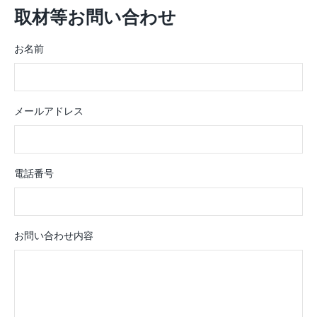
ALL IN 1 DANCE SCHOOL別にダンススク
イツでもスイスでも
取材等お問い合わせ
ールに通うつもりはないけど…まぁ、行っ
の)を食べることが
てみるか。指定された場所に着く。怪しい
ポニカ米品種のお米
お名前
ライトが薄暗く光り、ガラスのドアの先に
が、海外で食べるジ
は地下へと続く階段が見える。映画でよく
える。そのジャポニカ米
見るようなアンダーグラウンド感満載の場
ヒライス）という名
所だ。もしかして…やばいところに呼び出
では米を牛乳で炊き
されてしまったかもしれない…戸惑ったも
グルトなどに入れて
メールアドレス
のの、意を決して中へ入ることにした。
一度も現地の正式な
続く…
かったが、ミルヒラ
時にとてつもない安
食され方は変わり果
電話番号
お前は日本人が愛する
戻そう。 中心地を
然大学の同期と鉢合
やら有益情報を仕入
お問い合わせ内容
イスの鉄道にはハル
という特別チケット
れらを買うと基本電
降は電車代が無料！
がたい制度だ。 さ
いに行った。ペラペ