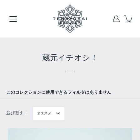
本
文
へ
ス
キ
ッ
プ
蔵元イチオシ！
このコレクションに使用できるフィルタはありません
並び替え：
オススメ