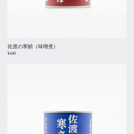
佐渡の寒鯖（味噌煮）
¥440