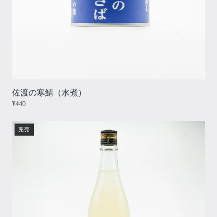
佐渡の寒鯖（水煮）
¥440
完売