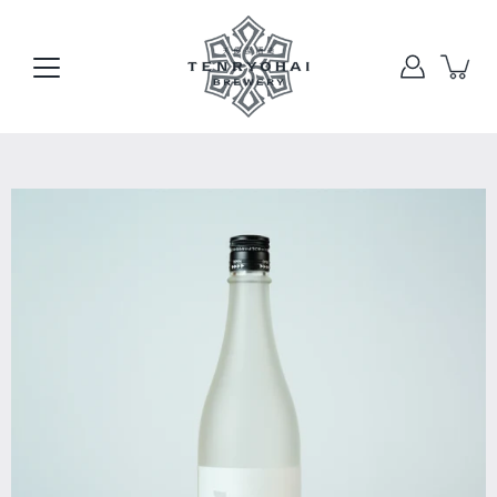
本
文
へ
ス
キ
ッ
プ
画
像
ラ
イ
ト
ボ
ッ
ク
ス
を
開
く