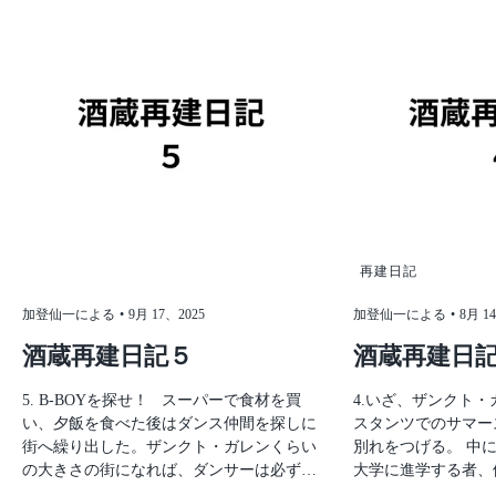
再建日記
加登仙一による
9月 17、2025
加登仙一による
8月 1
酒蔵再建日記５
酒蔵再建日記
5. B-BOYを探せ！ スーパーで食材を買
4.いざ、ザンクト・ガレンへ 201
い、夕飯を食べた後はダンス仲間を探しに
スタンツでのサマー
街へ繰り出した。ザンクト・ガレンくらい
別れをつげる。 中
の大きさの街になれば、ダンサーは必ずい
大学に進学する者、
るはずだと踏んでいた。街の人たちにも、
者、自国へ帰る者、