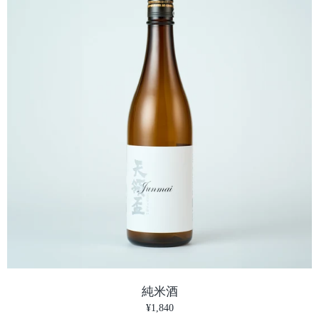
生を大きく動かしていくことになる…
高級なハンバーガー
2013.09.26彼らと出会ってからは大学の授
でない。日本では6
業が終わるとすぐflonへ向かった。大学の
とができるのを知っ
やつらとは…正直あまり話した記憶がな
集の求人には、なんと
い。頭の中はダンスのことでいっぱいだっ
っそりバイトしてみ
た。この日、いつものようにflonへ向かお
ことか。 スーパーの物価も日本では考え
うとすると、チームのリーダーであるミシ
られないほど高い。 し
ェルからメッセンジャーに1通のメッセー
貧乏大学生の味方だっ
ジが入っていた。「今日はflonじゃなく
でいうイオンのトッ
て、ここに来てくれ。俺らの本当の練習場
ので、むしろ日本よ
所だ。招待するよ。」メッセージとともに
ナジードリンクやポ
住所と施設の名称が送られてきていた。
しかもめちゃくちゃ
ALL IN 1 DANCE SCHOOL別にダンススク
イツでもスイスでも
ールに通うつもりはないけど…まぁ、行っ
の)を食べることが
てみるか。指定された場所に着く。怪しい
ポニカ米品種のお米
ライトが薄暗く光り、ガラスのドアの先に
が、海外で食べるジ
は地下へと続く階段が見える。映画でよく
える。そのジャポニカ米
見るようなアンダーグラウンド感満載の場
ヒライス）という名
所だ。もしかして…やばいところに呼び出
では米を牛乳で炊き
純米酒
されてしまったかもしれない…戸惑ったも
グルトなどに入れて
のの、意を決して中へ入ることにした。
一度も現地の正式な
¥1,840