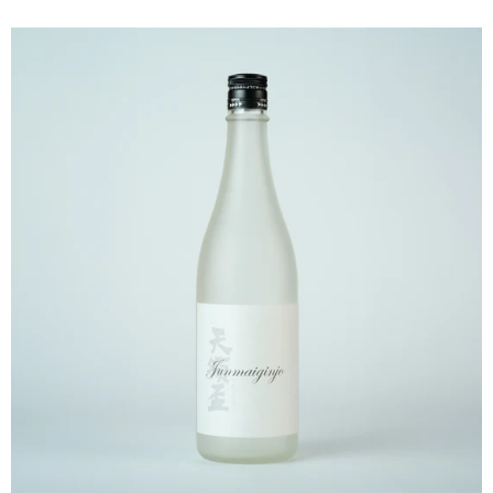
続く…
かったが、ミルヒラ
時にとてつもない安
食され方は変わり果
お前は日本人が愛する
戻そう。 中心地を
然大学の同期と鉢合
やら有益情報を仕入
イスの鉄道にはハル
という特別チケット
れらを買うと基本電
降は電車代が無料！
がたい制度だ。 さ
いに行った。ペラペ
が、本当に手にいれ
して後々、このカー
けることとなる。 続く… 蔵元
へ戻る