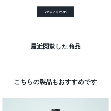
「ブレイクダンスをやっている人たちを知
ト・ガレン大学へ進
らないか？」と聞いて回ったところ、Flon
でばかりだったエフ
View All Posts
という場所で定期的にダンスイベントが行
業し、金融の仕事に
われているらしいという情報を入手するこ
ラミはイスラエル政
とができた。しかもFlonは寮からかなり近
僕は一企業の社長を
い！最高だ！3日ほどFlonの周りを歩いた
があるかわからないものだ。
ある日、ついに見つけた、しかも
ガレンはコンスタン
BBOY（ブレイクダンサー）たちだ！！
の街で、ザンクト・
最近閲覧した商品
「ich tanze breakdance, so moechte ich mit
産にもなっている。
Ihnen tanzen!」こんな感じで頑張って話し
ポッターに出てきそ
ていたんだろう。ドイツ語がわかる人から
ンクト・ガレンのほ
したらなんとも可愛らしいドイツ語であろ
ンスタンツの方がヨ
うか。笑彼らは戸惑い半分、面白半分で僕
で僕は好きだ。 ザ
のことを見ていていたが、受け入れてくれ
き、住所と地図を頼
た。今日から練習もできるし、なにより今
かう。 Paradies S
こちらの製品もおすすめです
後生活する街にダンス仲間ができたのだ！
いう幸先の良さそう
初めてできた海外のダンス仲間に嬉しさが
はインド人とカナダ
爆発していた。しかもとてつもなく上手
いいやつらだ。荷物
い。技術を間近でたくさん見れて盗むこと
後、駅に戻り街の中
ができる！そして、彼らとの出会いが僕の
とにした。まず驚い
留学生活を良くも悪くも一変させ、僕の人
ビックマックセットが