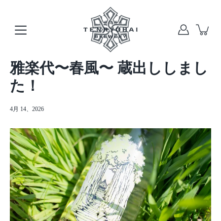
本
文
へ
ス
キ
ッ
雅楽代〜春風〜 蔵出ししまし
プ
た！
4月 14、2026