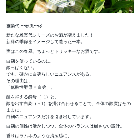
雅楽代 〜春風〜🌿
新たな雅楽代シリーズのお酒が増えました！
新緑の季節をイメージして造った一本。
実はこの春風、ちょっとトリッキーなお酒です。
白麹を使っているのに、
酸っぱくない。
でも、確かに白麹らしいニュアンスがある。
その理由は、
「低酸性酵母 × 白麹」。
酸を抑える酵母（−1）と、
酸を出す白麹（＋1）を掛け合わせることで、全体の酸度はその
ままに、
白麹のニュアンスだけを引き出しています。
白麹の個性は活かしつつ、全体のバランスは崩さない設計。
香りはラムネのような清涼感に、