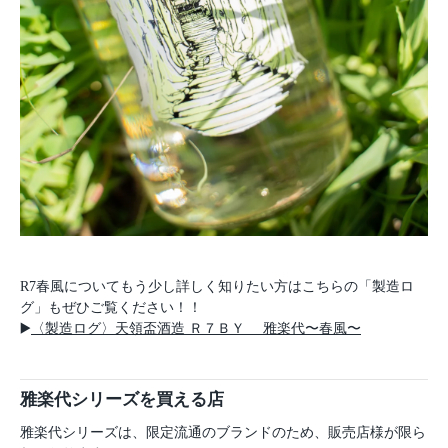
R7春風についてもう少し詳しく知りたい方はこちらの「製造ロ
グ」もぜひご覧ください！！
▶️
〈製造ログ〉天領盃酒造 Ｒ７ＢＹ 雅楽代〜春風〜
雅楽代シリーズを買える店
雅楽代シリーズは、限定流通のブランドのため、販売店様が限ら