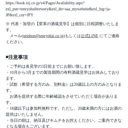
https://book.txj.co.jp/v4/Pages/Availability.aspx?
exl_psn=tenryohaibrewery&exl_dn=aaa_mywebsite&exl_lng=ja-
JP&exl_cur=JPY
※ 代表・加登の【変革の酒蔵見学】は個別に日程調整いたしま
す。
メール
(netshop@tenryohai.co.jp)
もしくは
公式LINE
にてご連絡
ください。
◾️注意事項
・ご予約は各見学の3日前までにお願い致します。
・10月から3月までの製造期間の有料酒蔵見学はお休みしており
ます。
・試飲（希望する方のみ、別料金）は20歳以上の方のみとなりま
す。
お酒を提供する際に年齢確認をさせていただく場合がありま
す。
・18歳以下は参加料無料です。ただし、20歳未満の方にはお酒の
提供はいたしません。
・当日の朝は、納豆及びキムチをお控えください。ご案内できな
くなる場合もございます。