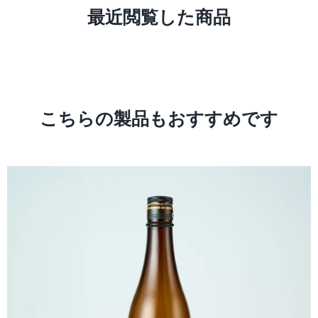
BBOY（ブレイクダンサー）たちだ！！
の街で、ザンクト・
最近閲覧した商品
「ich tanze breakdance, so moechte ich mit
産にもなっている。
Ihnen tanzen!」こんな感じで頑張って話し
ポッターに出てきそ
ていたんだろう。ドイツ語がわかる人から
ンクト・ガレンのほ
したらなんとも可愛らしいドイツ語であろ
ンスタンツの方がヨ
うか。笑彼らは戸惑い半分、面白半分で僕
で僕は好きだ。 ザ
のことを見ていていたが、受け入れてくれ
き、住所と地図を頼
た。今日から練習もできるし、なにより今
かう。 Paradies S
こちらの製品もおすすめです
後生活する街にダンス仲間ができたのだ！
いう幸先の良さそう
初めてできた海外のダンス仲間に嬉しさが
はインド人とカナダ
爆発していた。しかもとてつもなく上手
いいやつらだ。荷物
い。技術を間近でたくさん見れて盗むこと
後、駅に戻り街の中
ができる！そして、彼らとの出会いが僕の
とにした。まず驚い
留学生活を良くも悪くも一変させ、僕の人
ビックマックセットが
生を大きく動かしていくことになる…
高級なハンバーガー
2013.09.26彼らと出会ってからは大学の授
でない。日本では6
業が終わるとすぐflonへ向かった。大学の
とができるのを知っ
やつらとは…正直あまり話した記憶がな
集の求人には、なんと
い。頭の中はダンスのことでいっぱいだっ
っそりバイトしてみ
た。この日、いつものようにflonへ向かお
ことか。 スーパーの物価も日本では考え
うとすると、チームのリーダーであるミシ
られないほど高い。 し
ェルからメッセンジャーに1通のメッセー
貧乏大学生の味方だっ