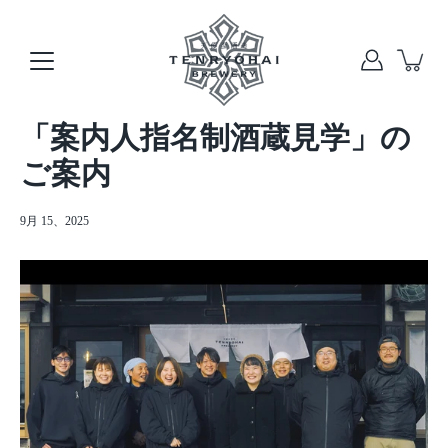
本
文
へ
ス
キ
ッ
「案内人指名制酒蔵見学」の
プ
ご案内
9月 15、2025