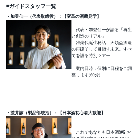
◾️ガイドスタッフ一覧
・加登仙一（代表取締役）：【変革の酒蔵見学】
代表・加登仙一が語る「再生
と創造のリアル」
雅楽代誕生秘話、天領盃酒造
の再建そして目指す未来。すべ
てを語る特別ツアー
案内日時：個別に日程をご調
整します(60分)
・荒井諒（製品部統括）：【日本酒初心者大歓迎】
これであなたも日本酒通⁉︎ お