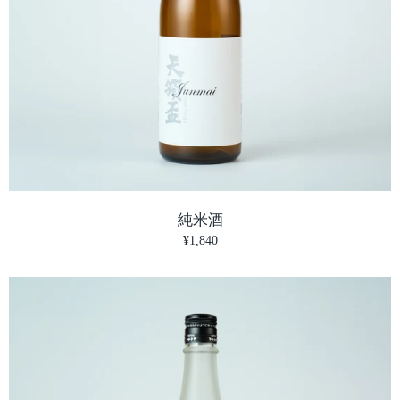
ジが入っていた。「今日はflonじゃなく
でいうイオンのトッ
て、ここに来てくれ。俺らの本当の練習場
ので、むしろ日本よ
所だ。招待するよ。」メッセージとともに
ナジードリンクやポ
住所と施設の名称が送られてきていた。
しかもめちゃくちゃ
ALL IN 1 DANCE SCHOOL別にダンススク
イツでもスイスでも
ールに通うつもりはないけど…まぁ、行っ
の)を食べることが
てみるか。指定された場所に着く。怪しい
ポニカ米品種のお米
ライトが薄暗く光り、ガラスのドアの先に
が、海外で食べるジ
は地下へと続く階段が見える。映画でよく
える。そのジャポニカ米
見るようなアンダーグラウンド感満載の場
ヒライス）という名
所だ。もしかして…やばいところに呼び出
では米を牛乳で炊き
純米酒
されてしまったかもしれない…戸惑ったも
グルトなどに入れて
のの、意を決して中へ入ることにした。
一度も現地の正式な
¥1,840
続く…
かったが、ミルヒラ
時にとてつもない安
食され方は変わり果
お前は日本人が愛する
戻そう。 中心地を
然大学の同期と鉢合
やら有益情報を仕入
イスの鉄道にはハル