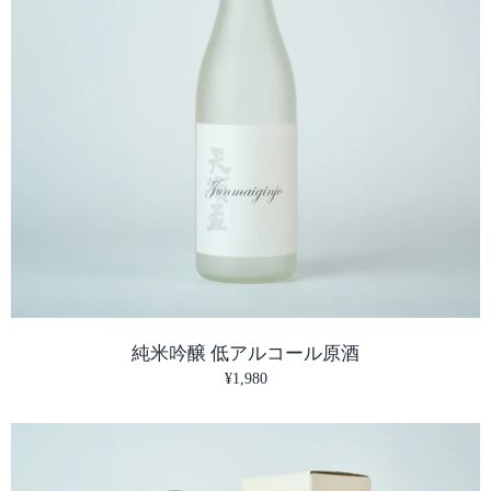
という特別チケット
れらを買うと基本電
降は電車代が無料！
がたい制度だ。 さ
いに行った。ペラペ
が、本当に手にいれ
して後々、このカー
けることとなる。 続く… 蔵元
へ戻る
純米吟醸 低アルコール原酒
¥1,980