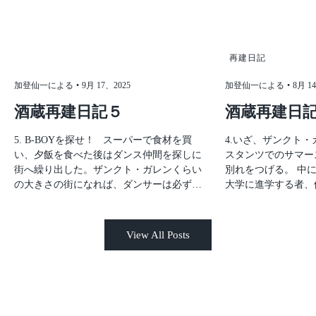
再建日記
加登仙一による
9月 17、2025
加登仙一による
8月 1
酒蔵再建日記５
酒蔵再建日記
5. B-BOYを探せ！ スーパーで食材を買
4.いざ、ザンクト・ガレンへ 201
い、夕飯を食べた後はダンス仲間を探しに
スタンツでのサマー
街へ繰り出した。ザンクト・ガレンくらい
別れをつげる。 中
の大きさの街になれば、ダンサーは必ずい
大学に進学する者、
るはずだと踏んでいた。街の人たちにも、
者、自国へ帰る者、
「ブレイクダンスをやっている人たちを知
ト・ガレン大学へ進
らないか？」と聞いて回ったところ、Flon
でばかりだったエフ
View All Posts
という場所で定期的にダンスイベントが行
業し、金融の仕事に
われているらしいという情報を入手するこ
ラミはイスラエル政
とができた。しかもFlonは寮からかなり近
僕は一企業の社長を
い！最高だ！3日ほどFlonの周りを歩いた
があるかわからないものだ。
ある日、ついに見つけた、しかも
ガレンはコンスタン